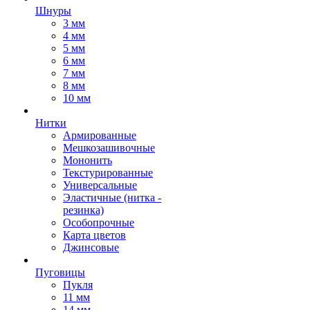
Шнуры
3 мм
4 мм
5 мм
6 мм
7 мм
8 мм
10 мм
Нитки
Армированные
Мешкозашивочные
Мононить
Текстурированные
Универсальные
Эластичные (нитка -
резинка)
Особопрочные
Карта цветов
Джинсовые
Пуговицы
Пукля
11 мм
14 мм