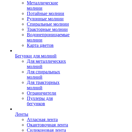
Металлические
молнии
Потайные молнии
Рулонные молнии
Спиральные молнии
Тракторные молнии
Водонепроницаемые
молнии
Карта цветов
Бегунки для молний
Для металлических
молний
Для спиральных
молний
Для тракторных
молний
Ограничители
Пуллеры для
бегунков
Ленты
Атласная лента
Окантовочная лента
Силиконовая лента