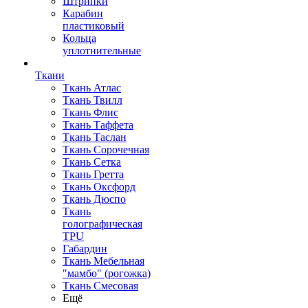
Штрипки
Карабин
пластиковый
Кольца
уплотнительные
Ткани
Ткань Атлас
Ткань Твилл
Ткань Флис
Ткань Таффета
Ткань Таслан
Ткань Сорочечная
Ткань Сетка
Ткань Гретта
Ткань Оксфорд
Ткань Дюспо
Ткань
голографическая
TPU
Габардин
Ткань Мебельная
"мамбо" (рогожка)
Ткань Смесовая
Ещё