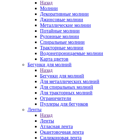
Назад
Молнии
Декоративные молнии
Джинсовые молнии
Металлические молнии
Потайные молнии
Рулонные молнии
Спиральные молнии
Тракторные молнии
Водонепроницаемые молнии
Карта цветов
Бегунки для молний
Назад
Бегунки для молний
Для металлических молний
Для спиральных молний
Для тракторных молний
Ограничители
Пуллеры для бегунков
Ленты
Назад
Ленты
Атласная лента
Окантовочная лента
Силиконовая лента