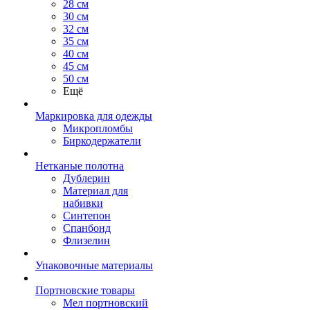
28 см
30 см
32 см
35 см
40 см
45 см
50 см
Ещё
Маркировка для одежды
Микропломбы
Биркодержатели
Нетканые полотна
Дублерин
Материал для
набивки
Синтепон
Спанбонд
Флизелин
Упаковочные материалы
Портновские товары
Мел портновский