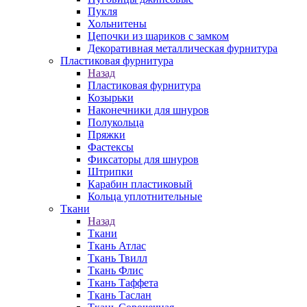
Пукля
Хольнитены
Цепочки из шариков с замком
Декоративная металлическая фурнитура
Пластиковая фурнитура
Назад
Пластиковая фурнитура
Козырьки
Наконечники для шнуров
Полукольца
Пряжки
Фастексы
Фиксаторы для шнуров
Штрипки
Карабин пластиковый
Кольца уплотнительные
Ткани
Назад
Ткани
Ткань Атлас
Ткань Твилл
Ткань Флис
Ткань Таффета
Ткань Таслан