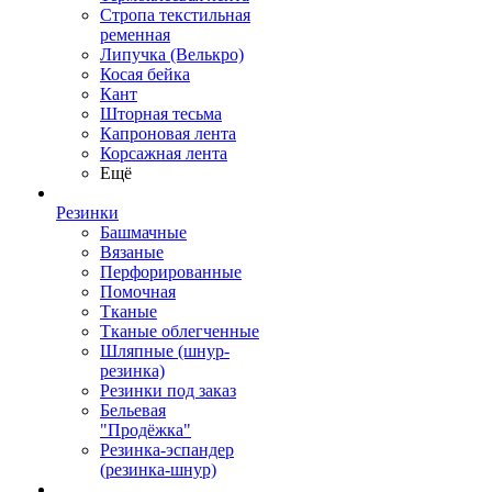
Стропа текстильная
ременная
Липучка (Велькро)
Косая бейка
Кант
Шторная тесьма
Капроновая лента
Корсажная лента
Ещё
Резинки
Башмачные
Вязаные
Перфорированные
Помочная
Тканые
Тканые облегченные
Шляпные (шнур-
резинка)
Резинки под заказ
Бельевая
"Продёжка"
Резинка-эспандер
(резинка-шнур)