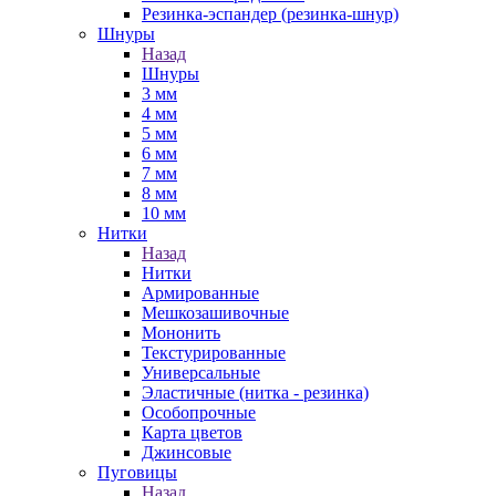
Резинка-эспандер (резинка-шнур)
Шнуры
Назад
Шнуры
3 мм
4 мм
5 мм
6 мм
7 мм
8 мм
10 мм
Нитки
Назад
Нитки
Армированные
Мешкозашивочные
Мононить
Текстурированные
Универсальные
Эластичные (нитка - резинка)
Особопрочные
Карта цветов
Джинсовые
Пуговицы
Назад