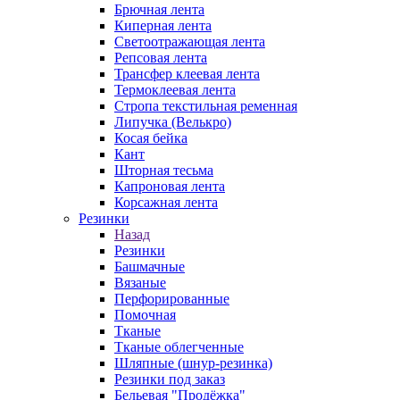
Брючная лента
Киперная лента
Светоотражающая лента
Репсовая лента
Трансфер клеевая лента
Термоклеевая лента
Стропа текстильная ременная
Липучка (Велькро)
Косая бейка
Кант
Шторная тесьма
Капроновая лента
Корсажная лента
Резинки
Назад
Резинки
Башмачные
Вязаные
Перфорированные
Помочная
Тканые
Тканые облегченные
Шляпные (шнур-резинка)
Резинки под заказ
Бельевая "Продёжка"