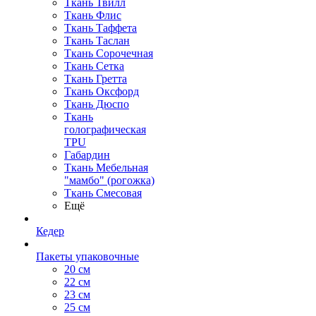
Ткань Твилл
Ткань Флис
Ткань Таффета
Ткань Таслан
Ткань Сорочечная
Ткань Сетка
Ткань Гретта
Ткань Оксфорд
Ткань Дюспо
Ткань
голографическая
TPU
Габардин
Ткань Мебельная
"мамбо" (рогожка)
Ткань Смесовая
Ещё
Кедер
Пакеты упаковочные
20 см
22 см
23 см
25 см