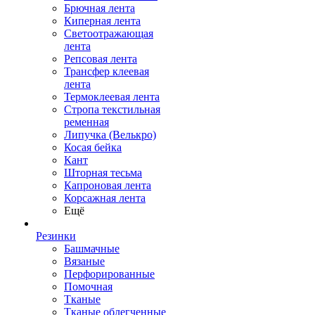
Брючная лента
Киперная лента
Светоотражающая
лента
Репсовая лента
Трансфер клеевая
лента
Термоклеевая лента
Стропа текстильная
ременная
Липучка (Велькро)
Косая бейка
Кант
Шторная тесьма
Капроновая лента
Корсажная лента
Ещё
Резинки
Башмачные
Вязаные
Перфорированные
Помочная
Тканые
Тканые облегченные