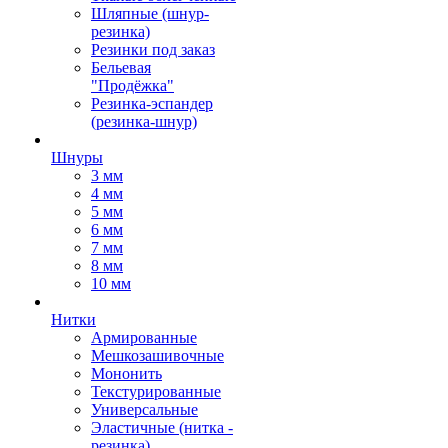
Шляпные (шнур-
резинка)
Резинки под заказ
Бельевая
"Продёжка"
Резинка-эспандер
(резинка-шнур)
Шнуры
3 мм
4 мм
5 мм
6 мм
7 мм
8 мм
10 мм
Нитки
Армированные
Мешкозашивочные
Мононить
Текстурированные
Универсальные
Эластичные (нитка -
резинка)