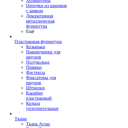
Хольнитены
Цепочки из шариков
с замком
Декоративная
металлическая
фурнитура
Ещё
Пластиковая фурнитура
Козырьки
Наконечники для
шнуров
Полукольца
Пряжки
Фастексы
Фиксаторы для
шнуров
Штрипки
Карабин
пластиковый
Кольца
уплотнительные
Ткани
Ткань Атлас