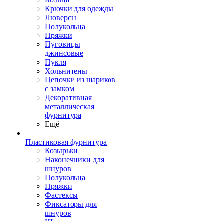
Крючки для одежды
Люверсы
Полукольца
Пряжки
Пуговицы
джинсовые
Пукля
Хольнитены
Цепочки из шариков
с замком
Декоративная
металлическая
фурнитура
Ещё
Пластиковая фурнитура
Козырьки
Наконечники для
шнуров
Полукольца
Пряжки
Фастексы
Фиксаторы для
шнуров