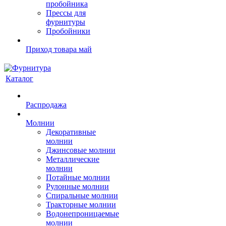
пробойника
Прессы для
фурнитуры
Пробойники
Приход товара май
Каталог
Распродажа
Молнии
Декоративные
молнии
Джинсовые молнии
Металлические
молнии
Потайные молнии
Рулонные молнии
Спиральные молнии
Тракторные молнии
Водонепроницаемые
молнии