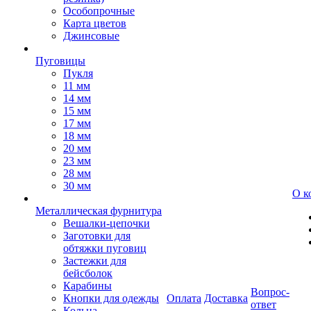
Особопрочные
Карта цветов
Джинсовые
Пуговицы
Пукля
11 мм
14 мм
15 мм
17 мм
18 мм
20 мм
23 мм
28 мм
30 мм
О к
Металлическая фурнитура
Вешалки-цепочки
Заготовки для
обтяжки пуговиц
Застежки для
бейсболок
Карабины
Вопрос-
Кнопки для одежды
Оплата
Доставка
ответ
Кольца