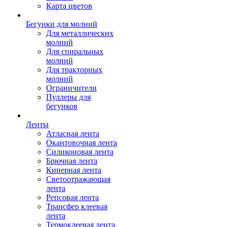
Карта цветов
Бегунки для молний
Для металлических
молний
Для спиральных
молний
Для тракторных
молний
Ограничители
Пуллеры для
бегунков
Ленты
Атласная лента
Окантовочная лента
Силиконовая лента
Брючная лента
Киперная лента
Светоотражающая
лента
Репсовая лента
Трансфер клеевая
лента
Термоклеевая лента