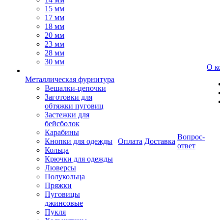
15 мм
17 мм
18 мм
20 мм
23 мм
28 мм
30 мм
О к
Металлическая фурнитура
Вешалки-цепочки
Заготовки для
обтяжки пуговиц
Застежки для
бейсболок
Карабины
Вопрос-
Кнопки для одежды
Оплата
Доставка
ответ
Кольца
Крючки для одежды
Люверсы
Полукольца
Пряжки
Пуговицы
джинсовые
Пукля