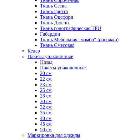
Ткань Сорочечная
Ткань Сетка
Ткань Гретта
Ткань Оксфорд
Ткань Дюспо
Ткань голографическая TPU
Габардин
Ткань Мебельная "мамбо" (рогожка)
Ткань Смесовая
Кедер
Пакеты упаковочные
Назад
Пакеты упаковочные
20 см
22 см
23 см
25 см
28 см
30 см
32 см
35 см
40 см
45 см
50 см
Маркировка для одежды