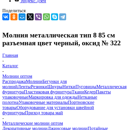
Яндекс.Дзен
Поделиться
Молния металлическая тип 8 85 см
разъемная цвет черный, оксид № 322
Главная
-
Каталог
-
Молнии оптом
Распродажа
Молнии
Бегунки для
молний
Ленты
Резинки
Шнуры
Нитки
Пуговицы
Металлическая
фурнитура
Пластиковая фурнитура
Ткани
Кедер
Пакеты
упаковочные
Маркировка для одежды
Нетканые
полотна
Упаковочные материалы
Портновские
товары
Оборудование для установки швейной
фурнитуры
Приход товара май
-
Металлические молнии оптом
Декоративные молнии
Джинсовые молнии
Потайные