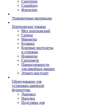
Синтепон
Спанбонд
Флизелин
Упаковочные материалы
Портновские товары
Мел портновский
Спицы
Манжеты
Булавки
Клеевые пистолеты
и стержни
Ножницы
Сантиметр
Принадлежности
для швейных машин
Этикет-пистолет
Оборудование для
установки швейной
фурнитуры
Дырокол
Насадки
Подставка для