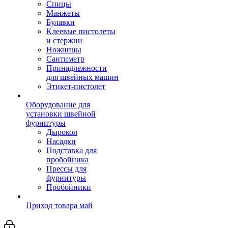
Спицы
Манжеты
Булавки
Клеевые пистолеты
и стержни
Ножницы
Сантиметр
Принадлежности
для швейных машин
Этикет-пистолет
Оборудование для
установки швейной
фурнитуры
Дырокол
Насадки
Подставка для
пробойника
Прессы для
фурнитуры
Пробойники
Приход товара май