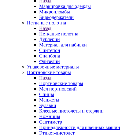
Назад
Маркировка для одежды
Микропломбы
Биркодержатели
Нетканые полотна
Назад
Нетканые полотна
Дублерин
Материал для набивки
Синтепон
Спанбонд
Флизелин
Упаковочные материалы
Портновские товары
Назад
Портновские товары
Мел портновский
Спицы
Манжеты
Булавки
Клеевые пистолеты и стержни
Ножницы
Сантиметр
Принадлежности для швейных машин
Этикет-пистолет