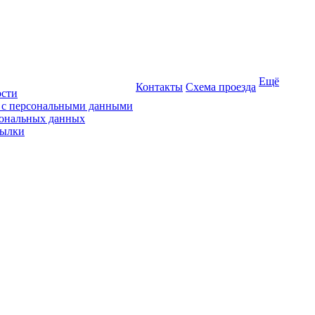
Ещё
Контакты
Схема проезда
ости
ы с персональными данными
сональных данных
сылки