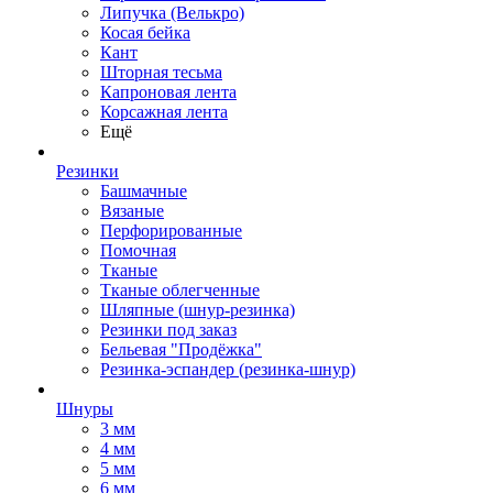
Липучка (Велькро)
Косая бейка
Кант
Шторная тесьма
Капроновая лента
Корсажная лента
Ещё
Резинки
Башмачные
Вязаные
Перфорированные
Помочная
Тканые
Тканые облегченные
Шляпные (шнур-резинка)
Резинки под заказ
Бельевая "Продёжка"
Резинка-эспандер (резинка-шнур)
Шнуры
3 мм
4 мм
5 мм
6 мм