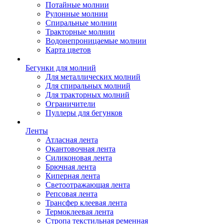
Потайные молнии
Рулонные молнии
Спиральные молнии
Тракторные молнии
Водонепроницаемые молнии
Карта цветов
Бегунки для молний
Для металлических молний
Для спиральных молний
Для тракторных молний
Ограничители
Пуллеры для бегунков
Ленты
Атласная лента
Окантовочная лента
Силиконовая лента
Брючная лента
Киперная лента
Светоотражающая лента
Репсовая лента
Трансфер клеевая лента
Термоклеевая лента
Стропа текстильная ременная