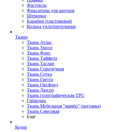
Фастексы
Фиксаторы для шнуров
Штрипки
Карабин пластиковый
Кольца уплотнительные
Ткани
Ткань Атлас
Ткань Твилл
Ткань Флис
Ткань Таффета
Ткань Таслан
Ткань Сорочечная
Ткань Сетка
Ткань Гретта
Ткань Оксфорд
Ткань Дюспо
Ткань голографическая TPU
Габардин
Ткань Мебельная "мамбо" (рогожка)
Ткань Смесовая
Ещё
Кедер