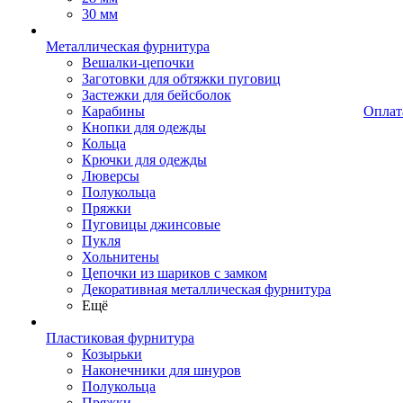
30 мм
Металлическая фурнитура
Вешалки-цепочки
Заготовки для обтяжки пуговиц
Застежки для бейсболок
Карабины
Оплат
Кнопки для одежды
Кольца
Крючки для одежды
Люверсы
Полукольца
Пряжки
Пуговицы джинсовые
Пукля
Хольнитены
Цепочки из шариков с замком
Декоративная металлическая фурнитура
Ещё
Пластиковая фурнитура
Козырьки
Наконечники для шнуров
Полукольца
Пряжки