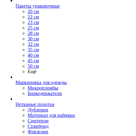
Пакеты упаковочные
20 см
22 см
23 см
25 см
28 см
30 см
32 см
35 см
40 см
45 см
50 см
Ещё
Маркировка для одежды
Микропломбы
Биркодержатели
Нетканые полотна
Дублерин
Материал для набивки
Синтепон
Спанбонд
Флизелин