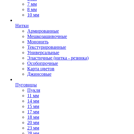
7 мм
8 мм
10 мм
Нитки
Армированные
Мешкозашивочные
Мононить
Текстурированные
Универсальные
Эластичные (нитка - резинка)
Особопрочные
Карта цветов
Джинсовые
Пуговицы
Пукля
11 мм
14 мм
15 мм
17 мм
18 мм
20 мм
23 мм
28 мм