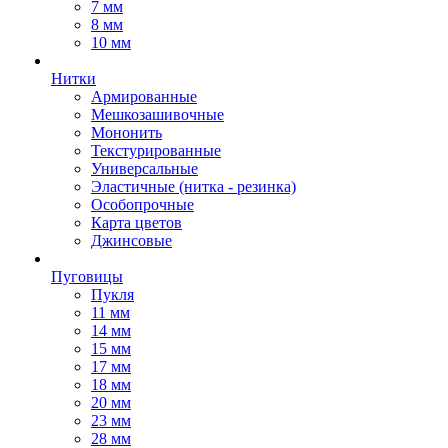
7 мм
8 мм
10 мм
Нитки
Армированные
Мешкозашивочные
Мононить
Текстурированные
Универсальные
Эластичные (нитка - резинка)
Особопрочные
Карта цветов
Джинсовые
Пуговицы
Пукля
11 мм
14 мм
15 мм
17 мм
18 мм
20 мм
23 мм
28 мм