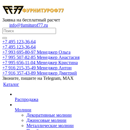
Заявка на бесплатный расчет
info@furniturof77.ru
+7 495 123-36-64
+7 495 123-36-64
+7 993 695-80-97
Менеджер Ольга
+7 995 507-82-85
Менеджер Анастасия
+7 995 656-11-04
Менеджер Кристина
+7 916 215-35-49
Менеджер Антон
+7 916 357-43-89
Менеджер Дмитрий
Звоните, пишите на Telegram, MAX
Каталог
Распродажа
Молнии
Декоративные молнии
Джинсовые молнии
Металлические молнии