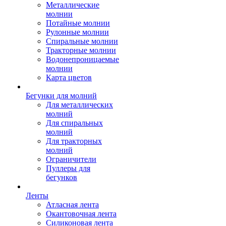
Металлические
молнии
Потайные молнии
Рулонные молнии
Спиральные молнии
Тракторные молнии
Водонепроницаемые
молнии
Карта цветов
Бегунки для молний
Для металлических
молний
Для спиральных
молний
Для тракторных
молний
Ограничители
Пуллеры для
бегунков
Ленты
Атласная лента
Окантовочная лента
Силиконовая лента