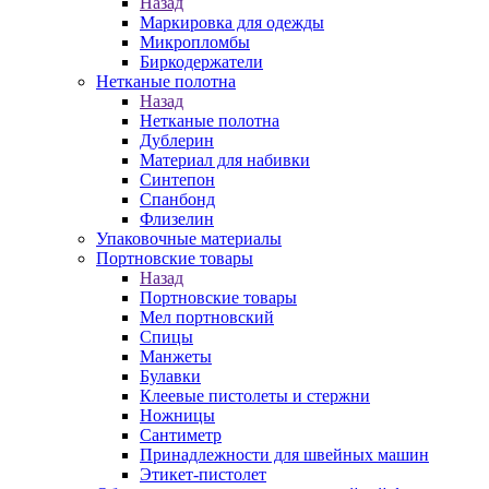
Назад
Маркировка для одежды
Микропломбы
Биркодержатели
Нетканые полотна
Назад
Нетканые полотна
Дублерин
Материал для набивки
Синтепон
Спанбонд
Флизелин
Упаковочные материалы
Портновские товары
Назад
Портновские товары
Мел портновский
Спицы
Манжеты
Булавки
Клеевые пистолеты и стержни
Ножницы
Сантиметр
Принадлежности для швейных машин
Этикет-пистолет