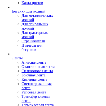
Карта цветов
Бегунки для молний
Для металлических
молний
Для спиральных
молний
Для тракторных
молний
Ограничители
Пуллеры для
бегунков
Ленты
Атласная лента
Окантовочная лента
Силиконовая лента
Брючная лента
Киперная лента
Светоотражающая
лента
Репсовая лента
Трансфер клеевая
лента
Термоклеевая лента