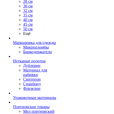
28 см
30 см
32 см
35 см
40 см
45 см
50 см
Ещё
Маркировка для одежды
Микропломбы
Биркодержатели
Нетканые полотна
Дублерин
Материал для
набивки
Синтепон
Спанбонд
Флизелин
Упаковочные материалы
Портновские товары
Мел портновский