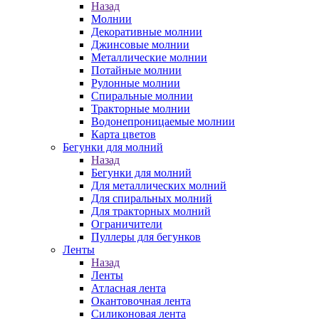
Назад
Молнии
Декоративные молнии
Джинсовые молнии
Металлические молнии
Потайные молнии
Рулонные молнии
Спиральные молнии
Тракторные молнии
Водонепроницаемые молнии
Карта цветов
Бегунки для молний
Назад
Бегунки для молний
Для металлических молний
Для спиральных молний
Для тракторных молний
Ограничители
Пуллеры для бегунков
Ленты
Назад
Ленты
Атласная лента
Окантовочная лента
Силиконовая лента