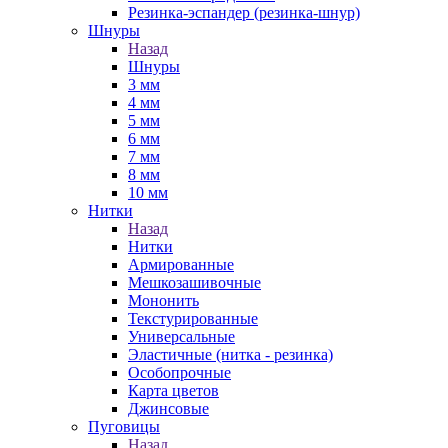
Резинка-эспандер (резинка-шнур)
Шнуры
Назад
Шнуры
3 мм
4 мм
5 мм
6 мм
7 мм
8 мм
10 мм
Нитки
Назад
Нитки
Армированные
Мешкозашивочные
Мононить
Текстурированные
Универсальные
Эластичные (нитка - резинка)
Особопрочные
Карта цветов
Джинсовые
Пуговицы
Назад