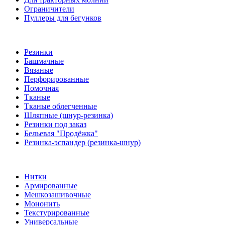
Ограничители
Пуллеры для бегунков
Резинки
Башмачные
Вязаные
Перфорированные
Помочная
Тканые
Тканые облегченные
Шляпные (шнур-резинка)
Резинки под заказ
Бельевая "Продёжка"
Резинка-эспандер (резинка-шнур)
Нитки
Армированные
Мешкозашивочные
Мононить
Текстурированные
Универсальные