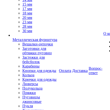
15 мм
17 мм
18 мм
20 мм
23 мм
28 мм
30 мм
О к
Металлическая фурнитура
Вешалки-цепочки
Заготовки для
обтяжки пуговиц
Застежки для
бейсболок
Карабины
Вопрос-
Кнопки для одежды
Оплата
Доставка
ответ
Кольца
Крючки для одежды
Люверсы
Полукольца
Пряжки
Пуговицы
джинсовые
Пукля