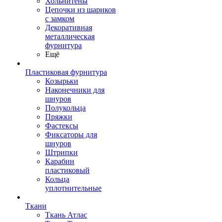
Хольнитены
Цепочки из шариков
с замком
Декоративная
металлическая
фурнитура
Ещё
Пластиковая фурнитура
Козырьки
Наконечники для
шнуров
Полукольца
Пряжки
Фастексы
Фиксаторы для
шнуров
Штрипки
Карабин
пластиковый
Кольца
уплотнительные
Ткани
Ткань Атлас