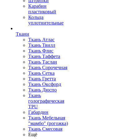
Штрипки
Карабин
пластиковый
Кольца
уплотнительные
Ткани
Ткань Атлас
Ткань Твилл
Ткань Флис
Ткань Таффета
Ткань Таслан
Ткань Сорочечная
Ткань Сетка
Ткань Гретта
Ткань Оксфорд
Ткань Дюспо
Ткань
голографическая
TPU
Габардин
Ткань Мебельная
"мамбо" (рогожка)
Ткань Смесовая
Ещё