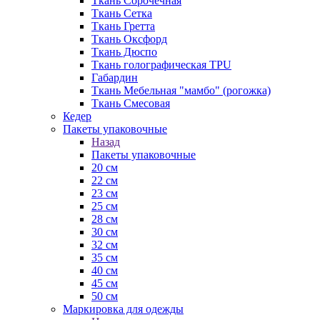
Ткань Сорочечная
Ткань Сетка
Ткань Гретта
Ткань Оксфорд
Ткань Дюспо
Ткань голографическая TPU
Габардин
Ткань Мебельная "мамбо" (рогожка)
Ткань Смесовая
Кедер
Пакеты упаковочные
Назад
Пакеты упаковочные
20 см
22 см
23 см
25 см
28 см
30 см
32 см
35 см
40 см
45 см
50 см
Маркировка для одежды