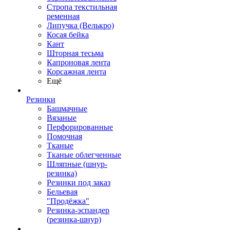
Стропа текстильная
ременная
Липучка (Велькро)
Косая бейка
Кант
Шторная тесьма
Капроновая лента
Корсажная лента
Ещё
Резинки
Башмачные
Вязаные
Перфорированные
Помочная
Тканые
Тканые облегченные
Шляпные (шнур-
резинка)
Резинки под заказ
Бельевая
"Продёжка"
Резинка-эспандер
(резинка-шнур)