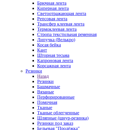
Брючная лента
Киперная лента
Светоотражающая лента
Репсовая лента
Трансфер клеевая лента
Термоклеевая лента
Стропа текстильная ременная
Липучка (Велькро)
Косая бейка
Кант
Шторная тесьма
Капроновая лента
Корсажная лента
Резинки
Назад
Резинки
Башмачные
Вязаные
Перфорированные
Помочная
Тканые
Тканые облегченные
Шляпные (шнур-резинка)
Резинки под заказ
Бельевая "Продёжка"