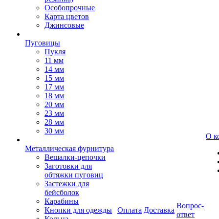
Особопрочные
Карта цветов
Джинсовые
Пуговицы
Пукля
11 мм
14 мм
15 мм
17 мм
18 мм
20 мм
23 мм
28 мм
30 мм
О к
Металлическая фурнитура
Вешалки-цепочки
Заготовки для
обтяжки пуговиц
Застежки для
бейсболок
Карабины
Вопрос-
Кнопки для одежды
Оплата
Доставка
ответ
Кольца