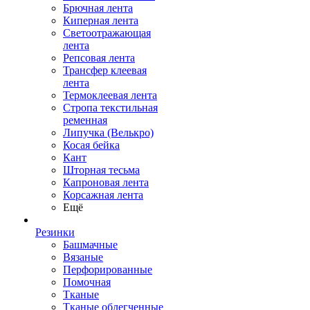
Брючная лента
Киперная лента
Светоотражающая
лента
Репсовая лента
Трансфер клеевая
лента
Термоклеевая лента
Стропа текстильная
ременная
Липучка (Велькро)
Косая бейка
Кант
Шторная тесьма
Капроновая лента
Корсажная лента
Ещё
Резинки
Башмачные
Вязаные
Перфорированные
Помочная
Тканые
Тканые облегченные