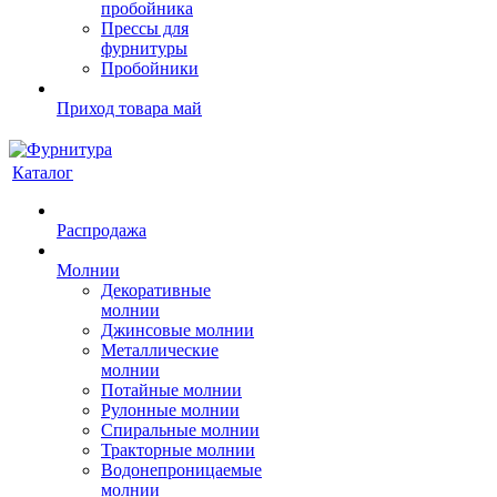
пробойника
Прессы для
фурнитуры
Пробойники
Приход товара май
Каталог
Распродажа
Молнии
Декоративные
молнии
Джинсовые молнии
Металлические
молнии
Потайные молнии
Рулонные молнии
Спиральные молнии
Тракторные молнии
Водонепроницаемые
молнии