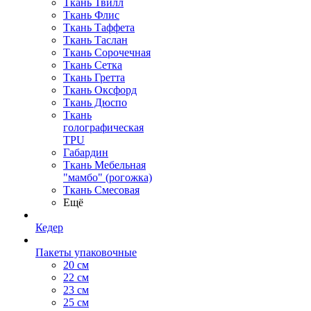
Ткань Твилл
Ткань Флис
Ткань Таффета
Ткань Таслан
Ткань Сорочечная
Ткань Сетка
Ткань Гретта
Ткань Оксфорд
Ткань Дюспо
Ткань
голографическая
TPU
Габардин
Ткань Мебельная
"мамбо" (рогожка)
Ткань Смесовая
Ещё
Кедер
Пакеты упаковочные
20 см
22 см
23 см
25 см