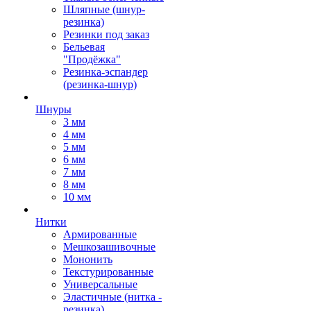
Шляпные (шнур-
резинка)
Резинки под заказ
Бельевая
"Продёжка"
Резинка-эспандер
(резинка-шнур)
Шнуры
3 мм
4 мм
5 мм
6 мм
7 мм
8 мм
10 мм
Нитки
Армированные
Мешкозашивочные
Мононить
Текстурированные
Универсальные
Эластичные (нитка -
резинка)