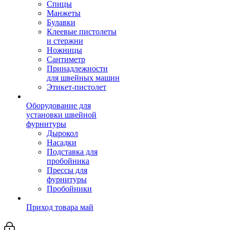
Спицы
Манжеты
Булавки
Клеевые пистолеты
и стержни
Ножницы
Сантиметр
Принадлежности
для швейных машин
Этикет-пистолет
Оборудование для
установки швейной
фурнитуры
Дырокол
Насадки
Подставка для
пробойника
Прессы для
фурнитуры
Пробойники
Приход товара май