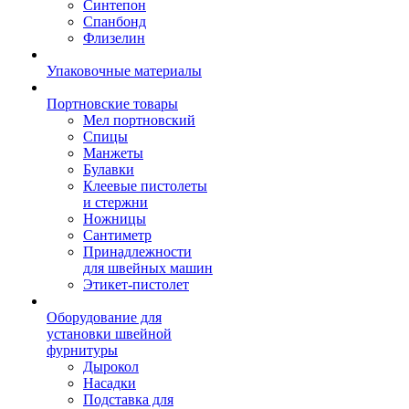
Синтепон
Спанбонд
Флизелин
Упаковочные материалы
Портновские товары
Мел портновский
Спицы
Манжеты
Булавки
Клеевые пистолеты
и стержни
Ножницы
Сантиметр
Принадлежности
для швейных машин
Этикет-пистолет
Оборудование для
установки швейной
фурнитуры
Дырокол
Насадки
Подставка для