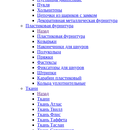
Пукля
Хольнитены
Цепочки из шариков с замком
Декоративная металлическая фурнитура
Пластиковая фурнитура
Назад
Пластиковая фурнитура
Козырьки
Наконечники для шнуров
Полукольца
Пряжки
Фастексы
Фиксаторы для шнуров
Штрипки
Карабин пластиковый
Кольца уплотнительные
Ткани
Назад
Ткани
Ткань Атлас
Ткань Твилл
Ткань Флис
Ткань Таффета
Ткань Таслан