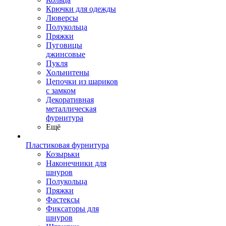
Крючки для одежды
Люверсы
Полукольца
Пряжки
Пуговицы
джинсовые
Пукля
Хольнитены
Цепочки из шариков
с замком
Декоративная
металлическая
фурнитура
Ещё
Пластиковая фурнитура
Козырьки
Наконечники для
шнуров
Полукольца
Пряжки
Фастексы
Фиксаторы для
шнуров