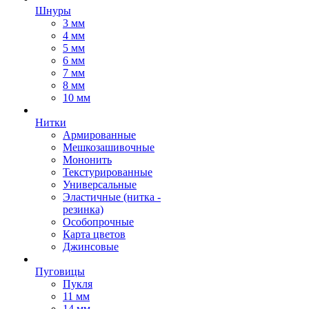
Шнуры
3 мм
4 мм
5 мм
6 мм
7 мм
8 мм
10 мм
Нитки
Армированные
Мешкозашивочные
Мононить
Текстурированные
Универсальные
Эластичные (нитка -
резинка)
Особопрочные
Карта цветов
Джинсовые
Пуговицы
Пукля
11 мм
14 мм