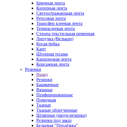
Брючная лента
Киперная лента
Светоотражающая лента
Репсовая лента
Трансфер клеевая лента
Термоклеевая лента
Стропа текстильная ременная
Липучка (Велькро)
Косая бейка
Кант
Шторная тесьма
Капроновая лента
Корсажная лента
Резинки
Назад
Резинки
Башмачные
Вязаные
Перфорированные
Помочная
Тканые
Тканые облегченные
Шляпные (шнур-резинка)
Резинки под заказ
Бельевая "Продёжка"