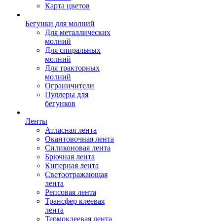
Карта цветов
Бегунки для молний
Для металлических
молний
Для спиральных
молний
Для тракторных
молний
Ограничители
Пуллеры для
бегунков
Ленты
Атласная лента
Окантовочная лента
Силиконовая лента
Брючная лента
Киперная лента
Светоотражающая
лента
Репсовая лента
Трансфер клеевая
лента
Термоклеевая лента