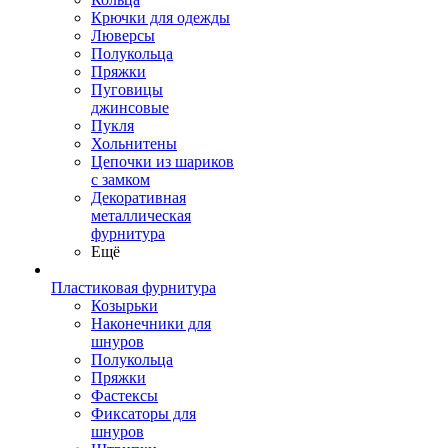
Крючки для одежды
Люверсы
Полукольца
Пряжки
Пуговицы
джинсовые
Пукля
Хольнитены
Цепочки из шариков
с замком
Декоративная
металлическая
фурнитура
Ещё
Пластиковая фурнитура
Козырьки
Наконечники для
шнуров
Полукольца
Пряжки
Фастексы
Фиксаторы для
шнуров