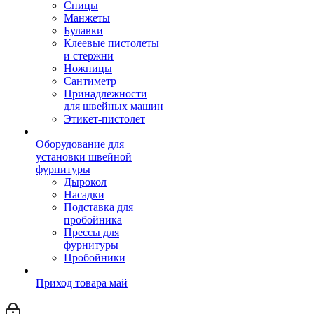
Спицы
Манжеты
Булавки
Клеевые пистолеты
и стержни
Ножницы
Сантиметр
Принадлежности
для швейных машин
Этикет-пистолет
Оборудование для
установки швейной
фурнитуры
Дырокол
Насадки
Подставка для
пробойника
Прессы для
фурнитуры
Пробойники
Приход товара май