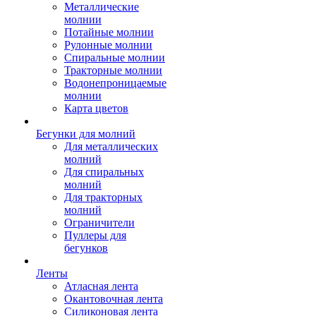
Металлические
молнии
Потайные молнии
Рулонные молнии
Спиральные молнии
Тракторные молнии
Водонепроницаемые
молнии
Карта цветов
Бегунки для молний
Для металлических
молний
Для спиральных
молний
Для тракторных
молний
Ограничители
Пуллеры для
бегунков
Ленты
Атласная лента
Окантовочная лента
Силиконовая лента