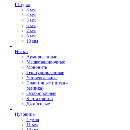
Шнуры
3 мм
4 мм
5 мм
6 мм
7 мм
8 мм
10 мм
Нитки
Армированные
Мешкозашивочные
Мононить
Текстурированные
Универсальные
Эластичные (нитка -
резинка)
Особопрочные
Карта цветов
Джинсовые
Пуговицы
Пукля
11 мм
14 мм