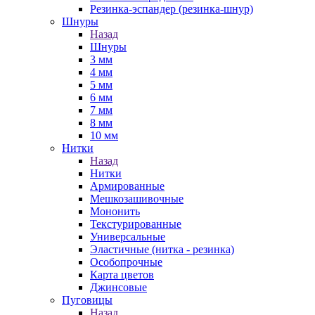
Резинка-эспандер (резинка-шнур)
Шнуры
Назад
Шнуры
3 мм
4 мм
5 мм
6 мм
7 мм
8 мм
10 мм
Нитки
Назад
Нитки
Армированные
Мешкозашивочные
Мононить
Текстурированные
Универсальные
Эластичные (нитка - резинка)
Особопрочные
Карта цветов
Джинсовые
Пуговицы
Назад