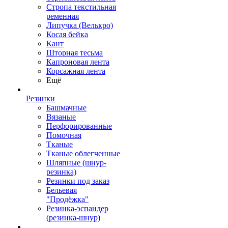
Стропа текстильная
ременная
Липучка (Велькро)
Косая бейка
Кант
Шторная тесьма
Капроновая лента
Корсажная лента
Ещё
Резинки
Башмачные
Вязаные
Перфорированные
Помочная
Тканые
Тканые облегченные
Шляпные (шнур-
резинка)
Резинки под заказ
Бельевая
"Продёжка"
Резинка-эспандер
(резинка-шнур)