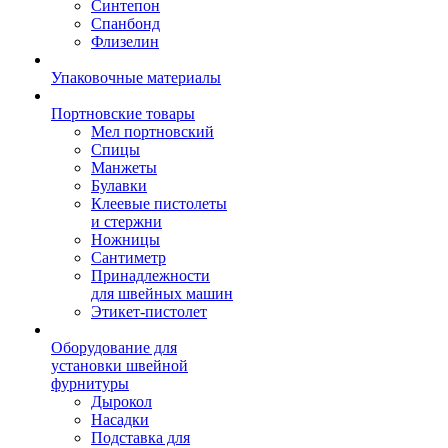
Синтепон
Спанбонд
Флизелин
Упаковочные материалы
Портновские товары
Мел портновский
Спицы
Манжеты
Булавки
Клеевые пистолеты
и стержни
Ножницы
Сантиметр
Принадлежности
для швейных машин
Этикет-пистолет
Оборудование для
установки швейной
фурнитуры
Дырокол
Насадки
Подставка для