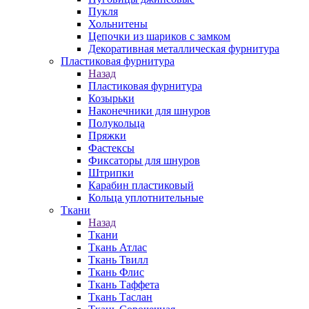
Пукля
Хольнитены
Цепочки из шариков с замком
Декоративная металлическая фурнитура
Пластиковая фурнитура
Назад
Пластиковая фурнитура
Козырьки
Наконечники для шнуров
Полукольца
Пряжки
Фастексы
Фиксаторы для шнуров
Штрипки
Карабин пластиковый
Кольца уплотнительные
Ткани
Назад
Ткани
Ткань Атлас
Ткань Твилл
Ткань Флис
Ткань Таффета
Ткань Таслан