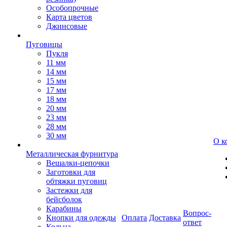
Особопрочные
Карта цветов
Джинсовые
Пуговицы
Пукля
11 мм
14 мм
15 мм
17 мм
18 мм
20 мм
23 мм
28 мм
30 мм
О к
Металлическая фурнитура
Вешалки-цепочки
Заготовки для
обтяжки пуговиц
Застежки для
бейсболок
Карабины
Вопрос-
Кнопки для одежды
Оплата
Доставка
ответ
Кольца