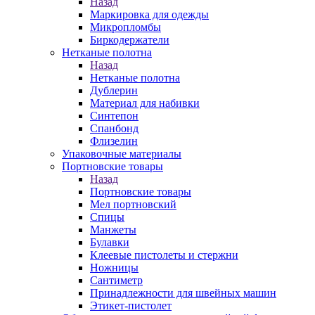
Назад
Маркировка для одежды
Микропломбы
Биркодержатели
Нетканые полотна
Назад
Нетканые полотна
Дублерин
Материал для набивки
Синтепон
Спанбонд
Флизелин
Упаковочные материалы
Портновские товары
Назад
Портновские товары
Мел портновский
Спицы
Манжеты
Булавки
Клеевые пистолеты и стержни
Ножницы
Сантиметр
Принадлежности для швейных машин
Этикет-пистолет