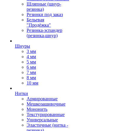
Шляпные (шнур-
резинка)
Резинки под заказ
Бельевая
"Продёжка"
Резинка-эспандер
(резинка-шнур)
Шнуры
3 мм
4 мм
5 мм
6 мм
7 мм
8 мм
10 мм
Нитки
Армированные
Мешкозашивочные
Мононить
Текстурированные
Универсальные
Эластичные (нитка -
резинка)