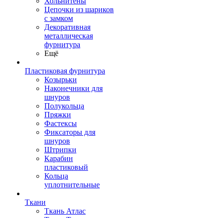
Хольнитены
Цепочки из шариков
с замком
Декоративная
металлическая
фурнитура
Ещё
Пластиковая фурнитура
Козырьки
Наконечники для
шнуров
Полукольца
Пряжки
Фастексы
Фиксаторы для
шнуров
Штрипки
Карабин
пластиковый
Кольца
уплотнительные
Ткани
Ткань Атлас