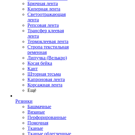
Брючная лента
Киперная лента
Светоотражающая
лента
Репсовая лента
Трансфер клеевая
лента
Термоклеевая лента
Стропа текстильная
ременная
Липучка (Велькро)
Косая бейка
Кант
Шторная тесьма
Капроновая лента
Корсажная лента
Ещё
Резинки
Башмачные
Вязаные
Перфорированные
Помочная
Тканые
Тканые облегченные