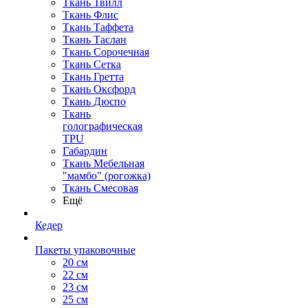
Ткань Твилл
Ткань Флис
Ткань Таффета
Ткань Таслан
Ткань Сорочечная
Ткань Сетка
Ткань Гретта
Ткань Оксфорд
Ткань Дюспо
Ткань
голографическая
TPU
Габардин
Ткань Мебельная
"мамбо" (рогожка)
Ткань Смесовая
Ещё
Кедер
Пакеты упаковочные
20 см
22 см
23 см
25 см