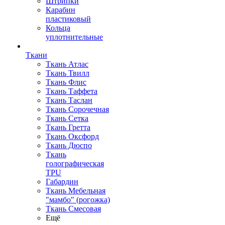
Штрипки
Карабин
пластиковый
Кольца
уплотнительные
Ткани
Ткань Атлас
Ткань Твилл
Ткань Флис
Ткань Таффета
Ткань Таслан
Ткань Сорочечная
Ткань Сетка
Ткань Гретта
Ткань Оксфорд
Ткань Дюспо
Ткань
голографическая
TPU
Габардин
Ткань Мебельная
"мамбо" (рогожка)
Ткань Смесовая
Ещё