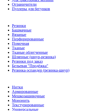
Ограничители
Пуллеры для бегунков
Резинки
Башмачные
Вязаные
Перфорированные
Помочная
Тканые
Тканые облегченные
Шляпные (шнур-резинка)
Резинки под заказ
Бельевая "Продёжка"
Резинка-эспандер (резинка-шнур)
Нитки
Армированные
Мешкозашивочные
Мононить
Текстурированные
Универсальные