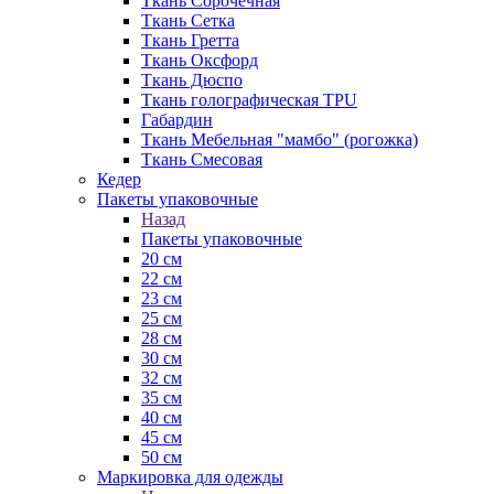
Ткань Сорочечная
Ткань Сетка
Ткань Гретта
Ткань Оксфорд
Ткань Дюспо
Ткань голографическая TPU
Габардин
Ткань Мебельная "мамбо" (рогожка)
Ткань Смесовая
Кедер
Пакеты упаковочные
Назад
Пакеты упаковочные
20 см
22 см
23 см
25 см
28 см
30 см
32 см
35 см
40 см
45 см
50 см
Маркировка для одежды