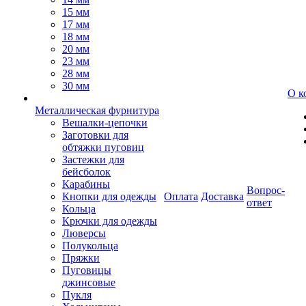
15 мм
17 мм
18 мм
20 мм
23 мм
28 мм
30 мм
О к
Металлическая фурнитура
Вешалки-цепочки
Заготовки для
обтяжки пуговиц
Застежки для
бейсболок
Карабины
Вопрос-
Кнопки для одежды
Оплата
Доставка
ответ
Кольца
Крючки для одежды
Люверсы
Полукольца
Пряжки
Пуговицы
джинсовые
Пукля