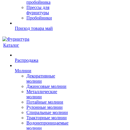
пробойника
Прессы для
фурнитуры
Пробойники
Приход товара май
Каталог
Распродажа
Молнии
Декоративные
молнии
Джинсовые молнии
Металлические
молнии
Потайные молнии
Рулонные молнии
Спиральные молнии
Тракторные молнии
Водонепроницаемые
молнии