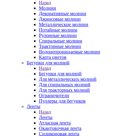
Назад
Молнии
Декоративные молнии
Джинсовые молнии
Металлические молнии
Потайные молнии
Рулонные молнии
Спиральные молнии
Тракторные молнии
Водонепроницаемые молнии
Карта цветов
Бегунки для молний
Назад
Бегунки для молний
Для металлических молний
Для спиральных молний
Для тракторных молний
Ограничители
Пуллеры для бегунков
Ленты
Назад
Ленты
Атласная лента
Окантовочная лента
Силиконовая лента