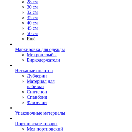
28 см
30 см
32 см
35 см
40 см
45 см
50 см
Ещё
Маркировка для одежды
Микропломбы
Биркодержатели
Нетканые полотна
Дублерин
Материал для
набивки
Синтепон
Спанбонд
Флизелин
Упаковочные материалы
Портновские товары
Мел портновский